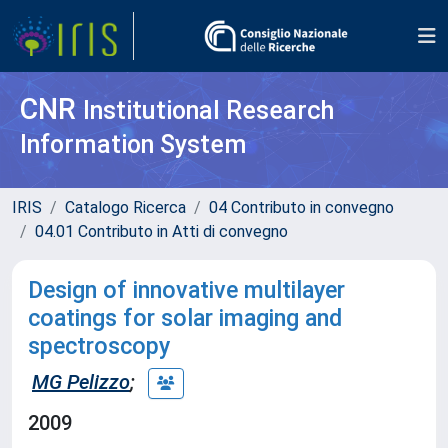
CNR
Institutional Research
Information System
IRIS
Catalogo Ricerca
04 Contributo in convegno
04.01 Contributo in Atti di convegno
Design of innovative multilayer
coatings for solar imaging and
spectroscopy
MG Pelizzo
;
2009