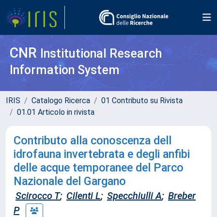
CNR
Institutional Research
Information System
IRIS
Catalogo Ricerca
01 Contributo su Rivista
01.01 Articolo in rivista
Contributo alla conoscenza dell
idrofauna invertebrata e degli anfibi
delle acque temporanee del Parco
Nazionale del Gargano
Scirocco T
;
Cilenti L
;
Specchiulli A
;
Breber
P