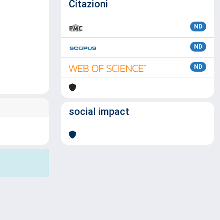
Citazioni
ND
ND
ND
social impact