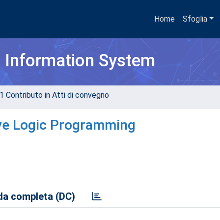
Home
Sfoglia
h Information System
1 Contributo in Atti di convegno
tive Logic Programming
a completa (DC)