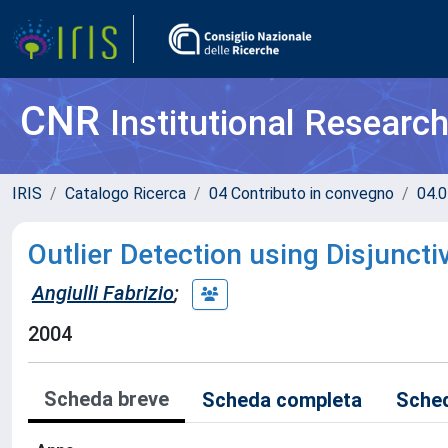
CNR
Institutional Researc
IRIS
Catalogo Ricerca
04 Contributo in convegno
04.0
Outlier Detection using Disjunc
Angiulli Fabrizio
;
2004
Scheda breve
Scheda completa
Sched