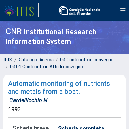
CNR
Institutional Research
Information System
IRIS
Catalogo Ricerca
04 Contributo in convegno
04.01 Contributo in Atti di convegno
Automatic monitoring of nutrients
and metals from a boat.
Cardellicchio N
1993
Scheda breve
Scheda completa