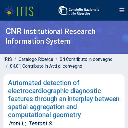
CNR
Institutional Research
Information System
IRIS
Catalogo Ricerca
04 Contributo in convegno
04.01 Contributo in Atti di convegno
Automated detection of
electrocardiographic diagnostic
features through an interplay between
spatial aggregation and
computational geometry
Ironi L
;
Tentoni S