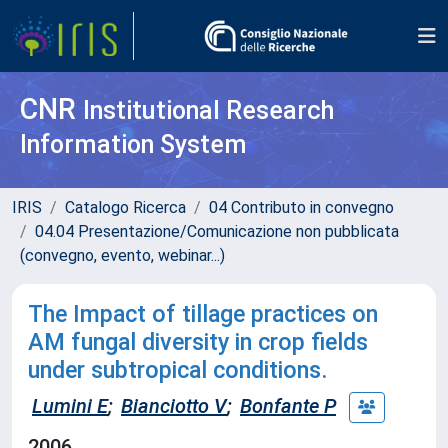
CNR
Institutional Research
Information System
IRIS
Catalogo Ricerca
04 Contributo in convegno
04.04 Presentazione/Comunicazione non pubblicata
(convegno, evento, webinar...)
The Impact of tillage practices on
AM fungal diversity in crop fields
under subtropical conditions.
Lumini E
;
Bianciotto V
;
Bonfante P
2006