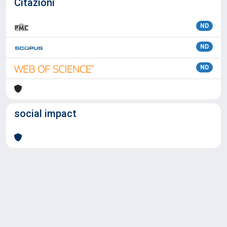
Citazioni
ND
ND
ND
social impact
Powered by
IRIS
-
about IRIS
-