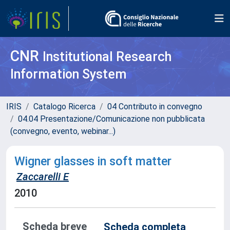
CNR
Institutional Research
Information System
IRIS
Catalogo Ricerca
04 Contributo in convegno
04.04 Presentazione/Comunicazione non pubblicata
(convegno, evento, webinar...)
Wigner glasses in soft matter
Zaccarelli E
2010
Scheda breve
Scheda completa