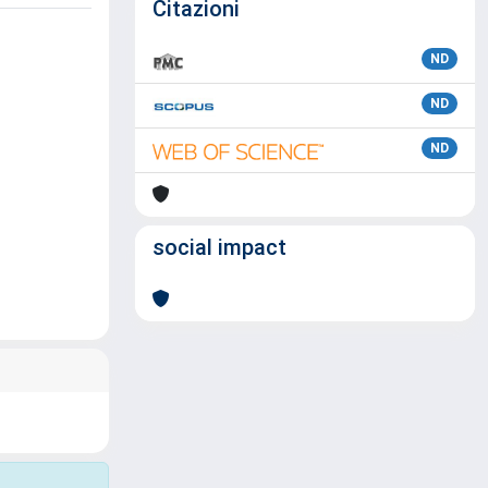
Citazioni
ND
ND
ND
social impact