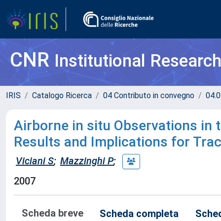
CNR
Institutional Researc
IRIS
Catalogo Ricerca
04 Contributo in convegno
04.0
Airborne in situ Observations in 
Results and Implications for Tra
Viciani S
;
Mazzinghi P
;
2007
Scheda breve
Scheda completa
Sched