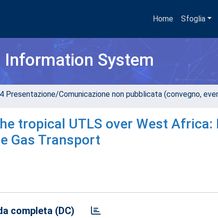
Home
Sfoglia
h Information System
4 Presentazione/Comunicazione non pubblicata (convegno, evento
the tropical UTLS over West Africa: 
ce Gas Transport
a completa (DC)