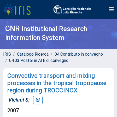
CNR
Institutional Research
Information System
IRIS
Catalogo Ricerca
04 Contributo in convegno
04.03 Poster in Atti di convegno
Convective transport and mixing
processes in the tropical tropopause
region during TROCCINOX
Viciani S
;
2007