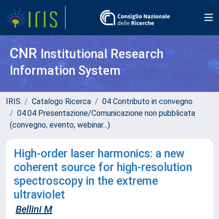
CNR
Institutional Research
Information System
IRIS
Catalogo Ricerca
04 Contributo in convegno
04.04 Presentazione/Comunicazione non pubblicata
(convegno, evento, webinar...)
High-order laser harmonics: a new
coherent source for high-resolution
spectroscopy in the extreme
ultraviolet
Bellini M