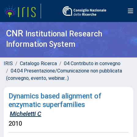
CNR
Institutional Research
Information System
IRIS
Catalogo Ricerca
04 Contributo in convegno
04.04 Presentazione/Comunicazione non pubblicata
(convegno, evento, webinar...)
Dynamics based alignment of
enzymatic superfamilies
Micheletti C
2010