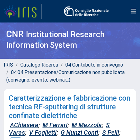
CNR
Institutional Research
Information System
IRIS
Catalogo Ricerca
04 Contributo in convegno
04.04 Presentazione/Comunicazione non pubblicata
(convegno, evento, webinar...)
Caratterizzazione e fabbricazione con
tecnica RF-sputtering di strutture
confinate dielettriche
AChiasera
;
M Ferrari
;
M Mazzola
;
S
Varas
;
V Foglietti
;
G Nunzi Conti
;
S Pelli
;