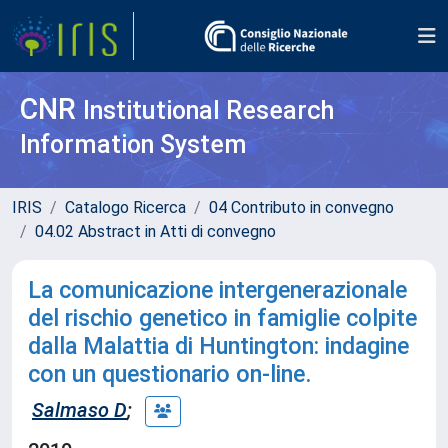
CNR
Institutional Research
Information System
IRIS
Catalogo Ricerca
04 Contributo in convegno
04.02 Abstract in Atti di convegno
La comunicazione intergenerazionale
del rischio genetico in famiglie colpite
dalla Malattia di Huntington: indagine
con un questionario on-line.
Salmaso D
;