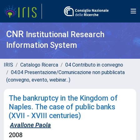
CNR
Institutional Research
Information System
IRIS
Catalogo Ricerca
04 Contributo in convegno
04.04 Presentazione/Comunicazione non pubblicata
(convegno, evento, webinar...)
The bankruptcy in the Kingdom of
Naples. The case of public banks
(XVII - XVIII centuries)
Avallone Paola
2008