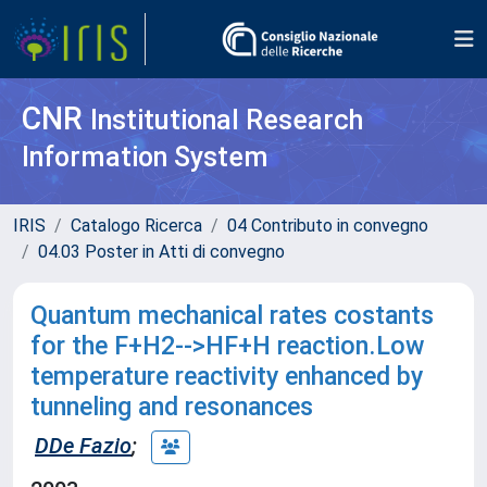
CNR
Institutional Research
Information System
IRIS
Catalogo Ricerca
04 Contributo in convegno
04.03 Poster in Atti di convegno
Quantum mechanical rates costants
for the F+H2-->HF+H reaction.Low
temperature reactivity enhanced by
tunneling and resonances
DDe Fazio
;