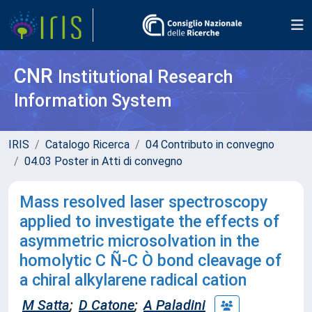
CNR
Institutional Research
Information System
IRIS
Catalogo Ricerca
04 Contributo in convegno
04.03 Poster in Atti di convegno
Mass resolved laser spectroscopy
applied to investigate the effects of
asymmetric microsolvation in the
homolytic C Ñ-C Ò bond cleavage of
a chiral alkylarene radical cation
M Satta
;
D Catone
;
A Paladini