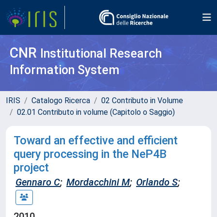
CNR
Institutional Research
Information System
IRIS
Catalogo Ricerca
02 Contributo in Volume
02.01 Contributo in volume (Capitolo o Saggio)
Toward an effective and efficient
query processing in the NeP4B
project
Gennaro C
;
Mordacchini M
;
Orlando S
;
2010