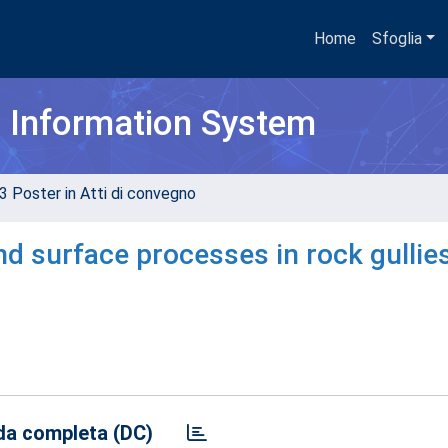
Home
Sfoglia
h Information System
3 Poster in Atti di convegno
d surface processes in rock gullies
a completa (DC)