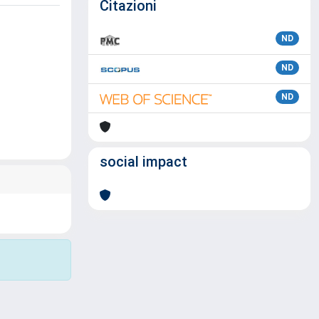
Citazioni
ND
ND
ND
social impact