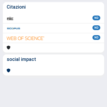
Citazioni
ND
ND
ND
social impact