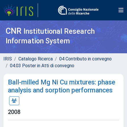
CNR
Institutional Research
Information System
IRIS
Catalogo Ricerca
04 Contributo in convegno
04.03 Poster in Atti di convegno
Ball-milled Mg Ni Cu mixtures: phase
analysis and sorption performances
2008