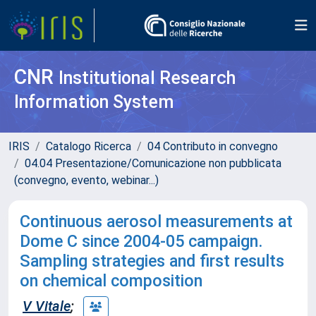
CNR
Institutional Research
Information System
IRIS
Catalogo Ricerca
04 Contributo in convegno
04.04 Presentazione/Comunicazione non pubblicata
(convegno, evento, webinar...)
Continuous aerosol measurements at
Dome C since 2004-05 campaign.
Sampling strategies and first results
on chemical composition
V Vitale
;