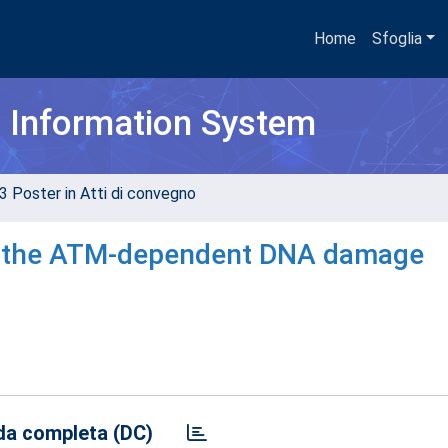
Home
Sfoglia
h Information System
3 Poster in Atti di convegno
tes the ATM-dependent DNA damage
a completa (DC)