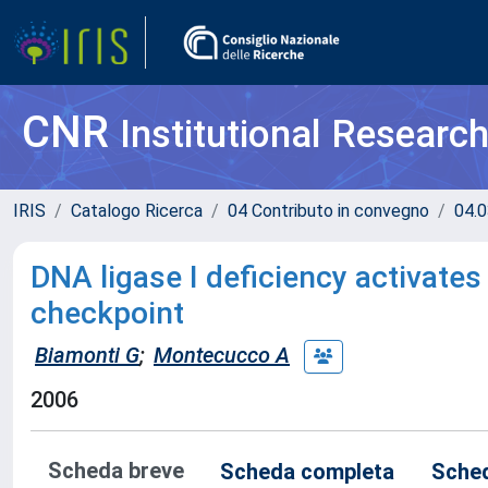
CNR
Institutional Researc
IRIS
Catalogo Ricerca
04 Contributo in convegno
04.0
DNA ligase I deficiency activa
checkpoint
Biamonti G
;
Montecucco A
2006
Scheda breve
Scheda completa
Sched