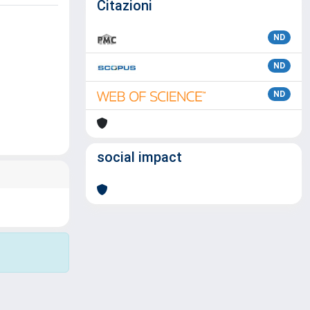
Citazioni
ND
ND
ND
social impact