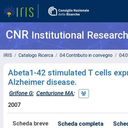
CNR
Institutional Researc
IRIS
Catalogo Ricerca
04 Contributo in convegno
04.0
Abeta1-42 stimulated T cells exp
Alzheimer disease.
Grifone G
;
Centurione MA
;
2007
Scheda breve
Scheda completa
Sched