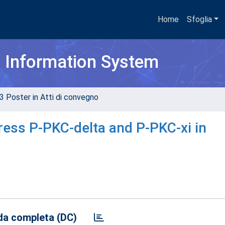
Home
Sfoglia
h Information System
3 Poster in Atti di convegno
ress P-PKC-delta and P-PKC-xi in
a completa (DC)