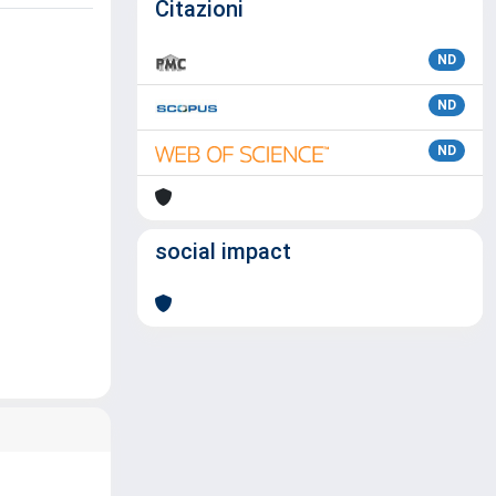
Citazioni
ND
ND
ND
social impact