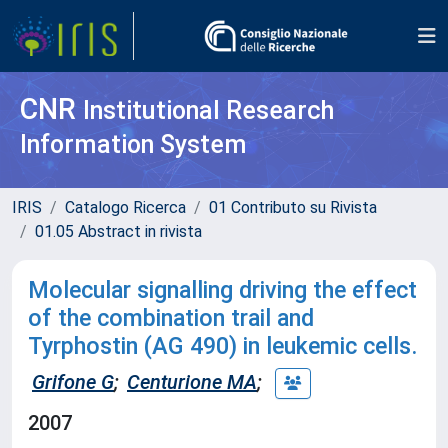
CNR
Institutional Research
Information System
IRIS
Catalogo Ricerca
01 Contributo su Rivista
01.05 Abstract in rivista
Molecular signalling driving the effect
of the combination trail and
Tyrphostin (AG 490) in leukemic cells.
Grifone G
;
Centurione MA
;
2007