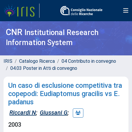
CNR
Institutional Research
Information System
IRIS
Catalogo Ricerca
04 Contributo in convegno
04.03 Poster in Atti di convegno
Un caso di esclusione competitiva tra
copepodi: Eudiaptomus gracilis vs E.
padanus
Riccardi N
;
Giussani G
;
2003