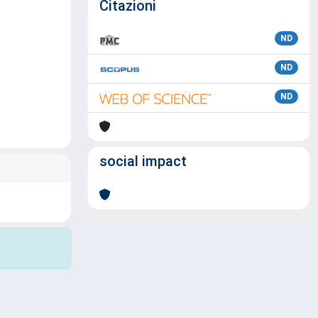
Citazioni
ND
ND
ND
social impact