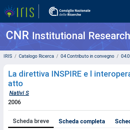
CNR
Institutional Researc
IRIS
Catalogo Ricerca
04 Contributo in convegno
04.0
La direttiva INSPIRE e l interopera
atto
Nativi S
2006
Scheda breve
Scheda completa
Sched