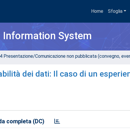
Home
Sfoglia
h Information System
4 Presentazione/Comunicazione non pubblicata (convegno, evento
bilità dei dati: Il caso di un esperie
a completa (DC)