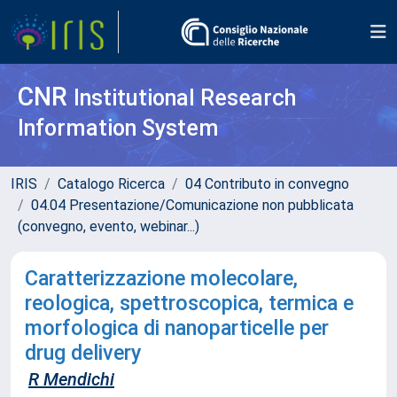
CNR
Institutional Research
Information System
IRIS
Catalogo Ricerca
04 Contributo in convegno
04.04 Presentazione/Comunicazione non pubblicata
(convegno, evento, webinar...)
Caratterizzazione molecolare,
reologica, spettroscopica, termica e
morfologica di nanoparticelle per
drug delivery
R Mendichi