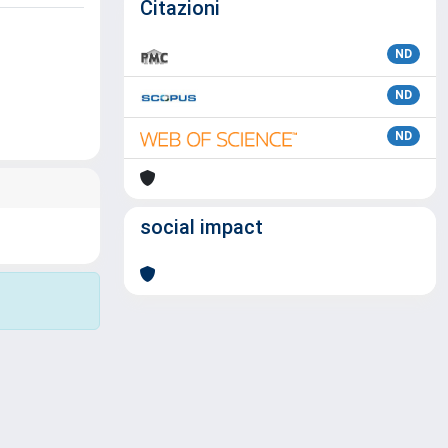
Citazioni
ND
ND
ND
social impact