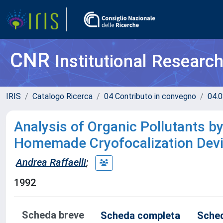
CNR
Institutional Researc
IRIS
Catalogo Ricerca
04 Contributo in convegno
04.0
Analysis of Organic Pollutants 
Homemade Cryofocalization Dev
Andrea Raffaelli
;
1992
Scheda breve
Scheda completa
Sched