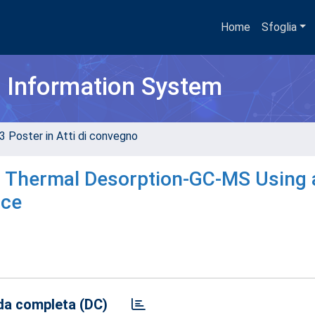
Home
Sfoglia
h Information System
3 Poster in Atti di convegno
by Thermal Desorption-GC-MS Using 
ice
a completa (DC)