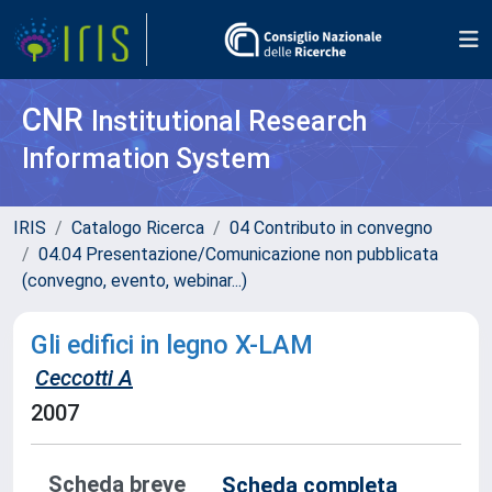
CNR
Institutional Research
Information System
IRIS
Catalogo Ricerca
04 Contributo in convegno
04.04 Presentazione/Comunicazione non pubblicata
(convegno, evento, webinar...)
Gli edifici in legno X-LAM
Ceccotti A
2007
Scheda breve
Scheda completa