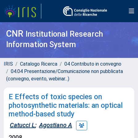
CNR
Institutional Research
Information System
IRIS
Catalogo Ricerca
04 Contributo in convegno
04.04 Presentazione/Comunicazione non pubblicata
(convegno, evento, webinar...)
E Effects of toxic species on
photosynthetic materials: an optical
method-based study
Catucci L
;
Agostiano A
2008