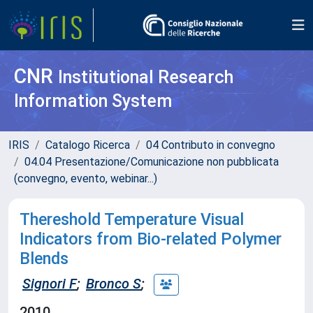
CNR
Institutional Research
Information System
IRIS
Catalogo Ricerca
04 Contributo in convegno
04.04 Presentazione/Comunicazione non pubblicata
(convegno, evento, webinar...)
Thereshold Temperature Visual
Indicators from Bio-related Polymer
Blends
Signori F
;
Bronco S
;
2010