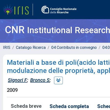
CNR
Institutional Researc
IRIS
Catalogo Ricerca
04 Contributo in convegno
04.0
Materiali a base di poli(acido lat
modulazione delle proprietà, appl
Signori F
;
Bronco S
;
2009
Scheda breve
Scheda completa
Sched