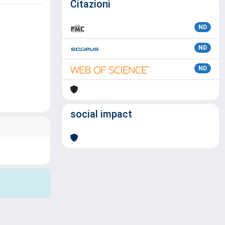
Citazioni
ND
ND
ND
social impact