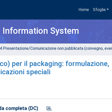
Home
Sfoglia
h Information System
4 Presentazione/Comunicazione non pubblicata (convegno, evento
tico) per il packaging: formulazione,
icazioni speciali
a completa (DC)