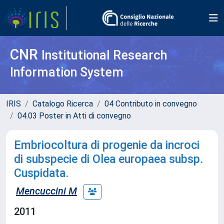
CNR
Institutional Research
Information System
IRIS
Catalogo Ricerca
04 Contributo in convegno
04.03 Poster in Atti di convegno
Embriocoltura di progenie da incroci
di subspecie di Olea europaea subsp.
Cuspidata.
Mencuccini M
2011