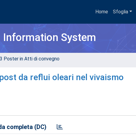
Home
Sfoglia
h Information System
3 Poster in Atti di convegno
ost da reflui oleari nel vivaismo
a completa (DC)