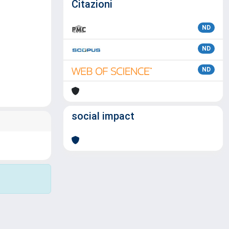
Citazioni
ND
ND
ND
social impact