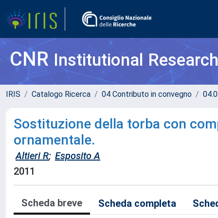
CNR
Institutional Researc
IRIS
Catalogo Ricerca
04 Contributo in convegno
04.0
Sostituzione della torba con comp
ornamentale.
Altieri R
;
Esposito A
2011
Scheda breve
Scheda completa
Sched