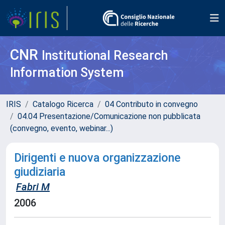
CNR
Institutional Research
Information System
IRIS
Catalogo Ricerca
04 Contributo in convegno
04.04 Presentazione/Comunicazione non pubblicata
(convegno, evento, webinar...)
Dirigenti e nuova organizzazione
giudiziaria
Fabri M
2006