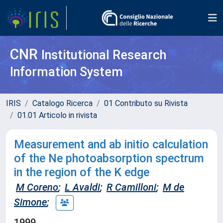
CNR
Institutional Research
Information System
IRIS
Catalogo Ricerca
01 Contributo su Rivista
01.01 Articolo in rivista
Measurement and ab initio calculation
of the Ne photoabsorption spectrum
in the region of the K edge
M Coreno
;
L Avaldi
;
R Camilloni
;
M de
Simone
;
1999