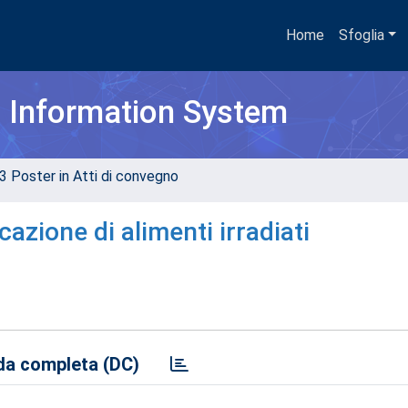
Home
Sfoglia
h Information System
3 Poster in Atti di convegno
cazione di alimenti irradiati
a completa (DC)