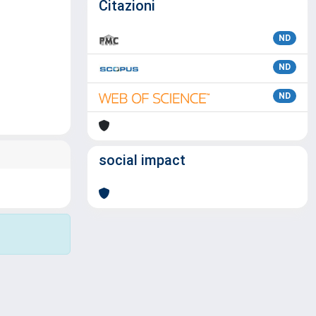
Citazioni
ND
ND
ND
social impact