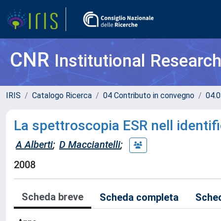
CNR
Institutional Researc
IRIS
Catalogo Ricerca
04 Contributo in convegno
04.0
La spettroscopia ESR nell identifi
A Alberti
;
D Macciantelli
;
2008
Scheda breve
Scheda completa
Sched