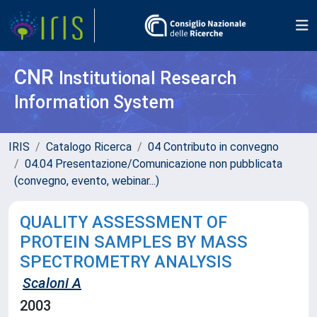
CNR
Institutional Research
Information System
IRIS
Catalogo Ricerca
04 Contributo in convegno
04.04 Presentazione/Comunicazione non pubblicata
(convegno, evento, webinar...)
QUALITY ASSESSMENT OF
PROTEIN SAMPLES BY MASS
SPECTROMETRY ANALYSIS
Scaloni A
2003