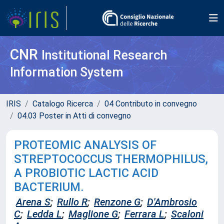
CNR
Institutional Research
Information System
IRIS
Catalogo Ricerca
04 Contributo in convegno
04.03 Poster in Atti di convegno
PROTEOMIC ANALYSIS OF
STREPTOCOCCUS THERMOPHILUS,
A PROBIOTIC LACTIC ACID
BACTERIUM.
Arena S
;
Rullo R
;
Renzone G
;
D'Ambrosio
C
;
Ledda L
;
Maglione G
;
Ferrara L
;
Scaloni