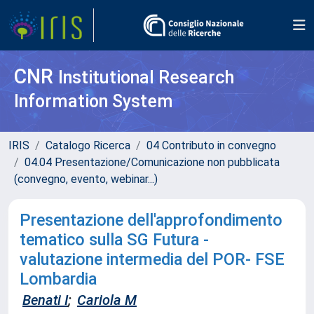
CNR
Institutional Research
Information System
IRIS
Catalogo Ricerca
04 Contributo in convegno
04.04 Presentazione/Comunicazione non pubblicata
(convegno, evento, webinar...)
Presentazione dell'approfondimento
tematico sulla SG Futura -
valutazione intermedia del POR- FSE
Lombardia
Benati I
;
Cariola M