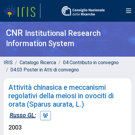
CNR
Institutional Research
Information System
IRIS
Catalogo Ricerca
04 Contributo in convegno
04.03 Poster in Atti di convegno
Attività chinasica e meccanismi
regolativi della meiosi in ovociti di
orata (Sparus aurata, L.)
Russo GL
;
2003