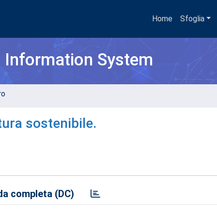
Home
Sfoglia
h Information System
ro
tura sostenibile.
a completa (DC)