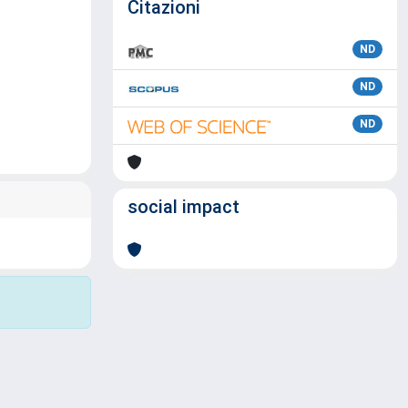
Citazioni
ND
ND
ND
social impact