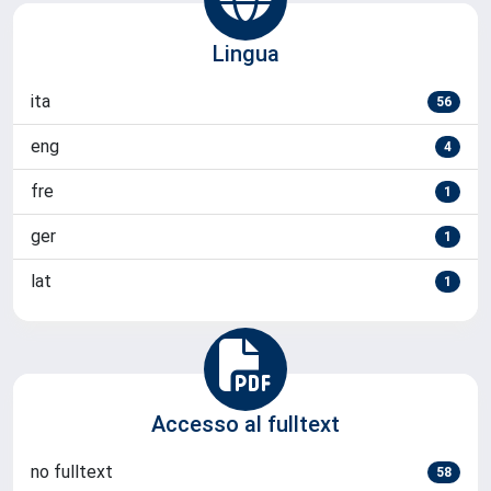
Lingua
ita
56
eng
4
fre
1
ger
1
lat
1
Accesso al fulltext
no fulltext
58