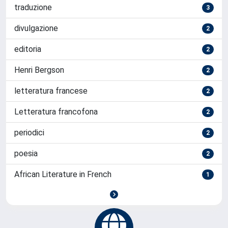
traduzione
3
divulgazione
2
editoria
2
Henri Bergson
2
letteratura francese
2
Letteratura francofona
2
periodici
2
poesia
2
African Literature in French
1