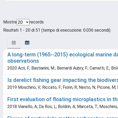
Mostra
records
Risultati 1 - 20 di 51 (tempo di esecuzione: 0.036 secondi).
A long-term (1965--2015) ecological marine d
observations
2020 Acri, F.; Bastianini, M.; Bernardi Aubry, F.; Camatti, E.; Bold
Is derelict fishing gear impacting the biodive
2019 Moschino, V; Riccato, F; Fiorin, R; Nesto, N; Picone, M; 
First evaluation of floating microplastics in 
2018 Vianello, A; Da Ros, L; Boldrin, A; Marceta, T; Moschino