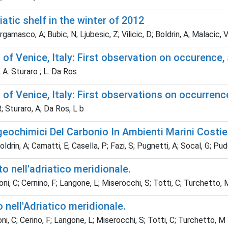
tic shelf in the winter of 2012
rgamasco, A; Bubic, N; Ljubesic, Z; Vilicic, D; Boldrin, A; Malacic, V
of Venice, Italy: First observation on occurence, 
; A. Sturaro ; L. Da Ros
of Venice, Italy: First observations on occurrence
R; Sturaro, A; Da Ros, L b
geochimici Del Carbonio In Ambienti Marini Costie
rin, A; Camatti, E; Casella, P; Fazi, S; Pugnetti, A; Socal, G; Pud
 nell'adriatico meridionale.
oni, C; Cernino, F; Langone, L; Miserocchi, S; Totti, C; Turchetto, 
nell'Adriatico meridionale.
ni, C; Cerino, F; Langone, L; Miserocchi, S; Totti, C; Turchetto, M