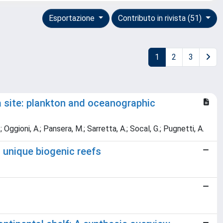
Esportazione
Contributo in rivista (51)
1
2
3
a site: plankton and oceanographic
A.; Oggioni, A.; Pansera, M.; Sarretta, A.; Socal, G.; Pugnetti, A.
m unique biogenic reefs