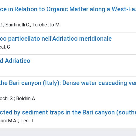
nce in Relation to Organic Matter along a West-
.; Santinelli C.; Turchetto M.
ico particellato nell'Adriatico meridionale
al, G
d Adriatico
he Bari canyon (Italy): Dense water cascading ve
chi S ; Boldrin A
cted by sediment traps in the Bari canyon (south
oni M.A. ; Tesi T.