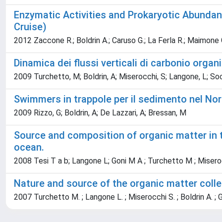
Enzymatic Activities and Prokaryotic Abunda
Cruise)
2012 Zaccone R.; Boldrin A.; Caruso G.; La Ferla R.; Maimone G
Dinamica dei flussi verticali di carbonio organ
2009 Turchetto, M; Boldrin, A; Miserocchi, S; Langone, L; Soc
Swimmers in trappole per il sedimento nel Nor
2009 Rizzo, G; Boldrin, A; De Lazzari, A; Bressan, M
Source and composition of organic matter in t
ocean.
2008 Tesi T a b; Langone L; Goni M A ; Turchetto M ; Miseroc
Nature and source of the organic matter colle
2007 Turchetto M. ; Langone L. ; Miserocchi S. ; Boldrin A. ; G