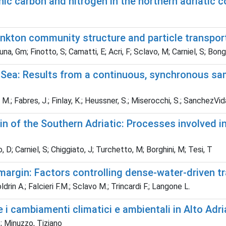
nic carbon and nitrogen in the northern adriatic c
ankton community structure and particle transpor
una, Gm; Finotto, S; Camatti, E; Acri, F; Sclavo, M; Carniel, S; Bongi
Sea: Results from a continuous, synchronous sam
, M.; Fabres, J.; Finlay, K.; Heussner, S.; Miserocchi, S.; SanchezVida
n of the Southern Adriatic: Processes involved in
 D; Carniel, S; Chiggiato, J; Turchetto, M; Borghini, M; Tesi, T
c margin: Factors controlling dense-water-driven
in A.; Falcieri F.M.; Sclavo M.; Trincardi F.; Langone L.
i cambiamenti climatici e ambientali in Alto Adri
; Minuzzo, Tiziano