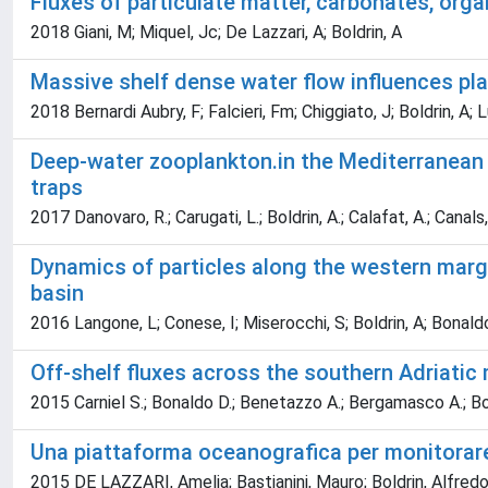
Fluxes of particulate matter, carbonates, orga
2018 Giani, M; Miquel, Jc; De Lazzari, A; Boldrin, A
Massive shelf dense water flow influences pl
2018 Bernardi Aubry, F; Falcieri, Fm; Chiggiato, J; Boldrin, A; L
Deep-water zooplankton.in the Mediterranean 
traps
2017 Danovaro, R.; Carugati, L.; Boldrin, A.; Calafat, A.; Canals
Dynamics of particles along the western margi
basin
2016 Langone, L; Conese, I; Miserocchi, S; Boldrin, A; Bonaldo,
Off-shelf fluxes across the southern Adriati
2015 Carniel S.; Bonaldo D.; Benetazzo A.; Bergamasco A.; Boldr
Una piattaforma oceanografica per monitorare 
2015 DE LAZZARI, Amelia; Bastianini, Mauro; Boldrin, Alfredo