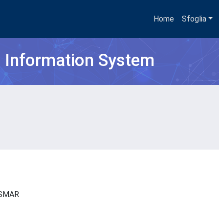
Home
Sfoglia
h Information System
- ISMAR