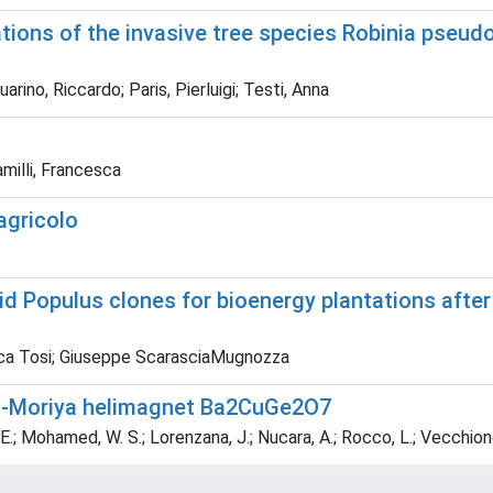
tions of the invasive tree species Robinia pseud
arino, Riccardo; Paris, Pierluigi; Testi, Anna
Camilli, Francesca
agricolo
id Populus clones for bioenergy plantations after
Luca Tosi; Giuseppe ScarasciaMugnozza
ii-Moriya helimagnet Ba2CuGe2O7
s, E.; Mohamed, W. S.; Lorenzana, J.; Nucara, A.; Rocco, L.; Vecchione,