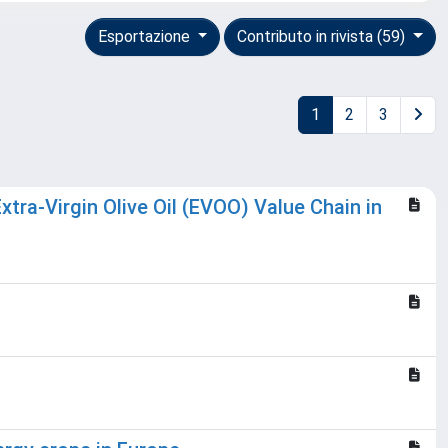
Esportazione
Contributo in rivista (59)
1
2
3
tra-Virgin Olive Oil (EVOO) Value Chain in