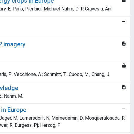
ergy crops in Europe
, E; Paris, Pierluigi; Michael Nahm, D; R Graves a, Anil
-2 imagery
Paris, P.; Vecchione, A.; Schmitt, T.; Cuoco, M.; Chang, J.
owledge
R.; Nahm, M.
 in Europe
A; Jager, M; Lamersdorf, N; Memedemin, D; Mosqueralosada, R;
awer, R; Burgess, Pj; Herzog, F