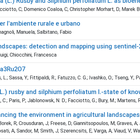
(L.) Rusby and Silphium perfoliatum L. as bioen
cciotto, C; Domenico Coaloa, C; Christopher Morhart, D; Marek Bury
er l'ambiente rurale e urbano
magnoli, Manuela; Salbitano, Fabio
landscapes: detection and mapping using sentinel
luigi; Chiocchini, Francesca
 Ca3Ru2O7
 L.; Sassa, Y.; Fittipaldi, R.; Fatuzzo, C. G.; Ivashko, O.; Tseng, Y.; 
.) rusby and silphium perfoliatum l.-state of kn
 C.; Paris, P.; Jablonowsk, N. D.; Facciotto, G.; Bury, M.; Martens, 
ncing the environment in agricultural landscapes
Borek, R; Crousduran, J; Freese, D; Giannitsopoulos, M; Graves, 
osati, A; Sandor, M; Smith, J; Szerencsits, E; Varga, A; Viaud, V; W