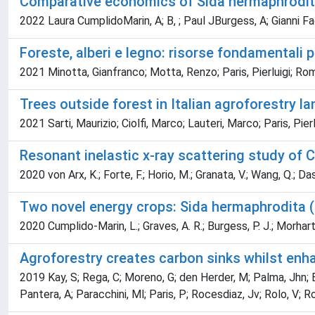
Comparative economics of Sida hermaphrodita 
2022 Laura CumplidoMarin, A; B, ; Paul JBurgess, A; Gianni Fa
Foreste, alberi e legno: risorse fondamentali p
2021 Minotta, Gianfranco; Motta, Renzo; Paris, Pierluigi; Ro
Trees outside forest in Italian agroforestry 
2021 Sarti, Maurizio; Ciolfi, Marco; Lauteri, Marco; Paris, Pier
Resonant inelastic x-ray scattering study of
2020 von Arx, K.; Forte, F.; Horio, M.; Granata, V.; Wang, Q.; Das,
Two novel energy crops: Sida hermaphrodita (L
2020 Cumplido-Marin, L.; Graves, A. R.; Burgess, P. J.; Morhart,
Agroforestry creates carbon sinks whilst enha
2019 Kay, S; Rega, C; Moreno, G; den Herder, M; Palma, Jhn; 
Pantera, A; Paracchini, Ml; Paris, P; Rocesdiaz, Jv; Rolo, V; R