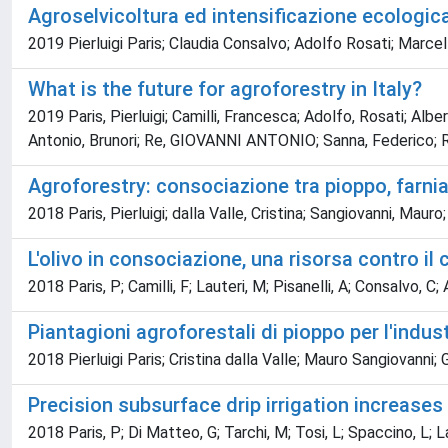
Agroselvicoltura ed intensificazione ecologic
2019 Pierluigi Paris; Claudia Consalvo; Adolfo Rosati; Marce
What is the future for agroforestry in Italy?
2019 Paris, Pierluigi; Camilli, Francesca; Adolfo, Rosati; Albe
Antonio, Brunori; Re, GIOVANNI ANTONIO; Sanna, Federico; Raga
Agroforestry: consociazione tra pioppo, farn
2018 Paris, Pierluigi; dalla Valle, Cristina; Sangiovanni, Maur
L'olivo in consociazione, una risorsa contro i
2018 Paris, P; Camilli, F; Lauteri, M; Pisanelli, A; Consalvo, C;
Piantagioni agroforestali di pioppo per l'ind
2018 Pierluigi Paris; Cristina dalla Valle; Mauro Sangiovanni;
Precision subsurface drip irrigation increases
2018 Paris, P; Di Matteo, G; Tarchi, M; Tosi, L; Spaccino, L; L