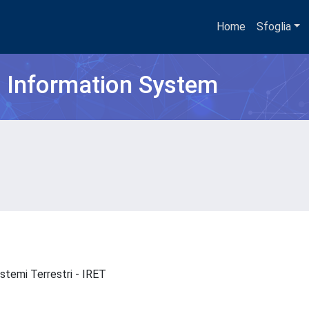
Home
Sfoglia
h Information System
sistemi Terrestri - IRET