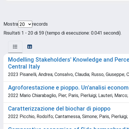
Mostra
records
Risultati 1 - 20 di 59 (tempo di esecuzione: 0.041 secondi).
Modelling Stakeholders' Knowledge and Percept
Central Italy
2023 Pisanelli, Andrea; Consalvo, Claudia; Russo, Giuseppe; Cio
Agroforestazione e pioppo. Un'analisi econom
2022 Mario Chiarabaglio, Pier; Paris, Pierluigi; Lauteri, Marc
Caratterizzazione del biochar di pioppo
2022 Picchio, Rodolfo; Cantamessa, Simone; Paris, Pierluigi;