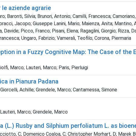
 le aziende agrarie
ro; Baronti, Silvia; Brunori, Antonio; Camilli, Francesca; Camorian
 Goracci, Jacopo; Giuseppe Lanini, Mario; Maienza, Anita; Mantino,
a, Davide; Picco, Franco; Pisani, Elena; Ragaglini, Giorgio; Rizza, 
rancesca; Ungaro, Fabrizio; Vamerali, Teofilo; Corona, Piermaria
ion in a Fuzzy Cognitive Map: The Case of the Ex
lfi, Marco; Lauteri, Marco; Paris, Pierluigi
ica in Pianura Padana
o; Giorcelli, Achille; Grendele, Marco; Cantamessa, Simone
 Lauteri, Marco; Grendele, Marco
(L.) Rusby and Silphium perfoliatum L. as bioen
cciotto, C; Domenico Coaloa, C; Christopher Morhart, D; Marek Bury