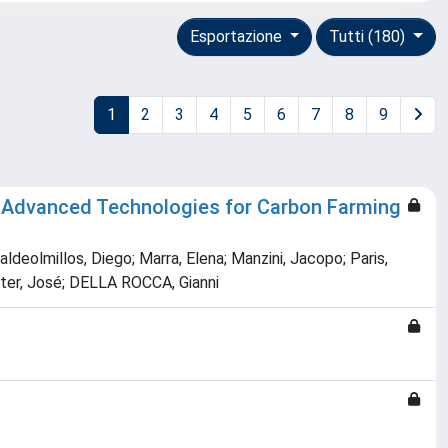
Esportazione
Tutti (180)
1
2
3
4
5
6
7
8
9
ng Advanced Technologies for Carbon Farming
ldeolmillos, Diego; Marra, Elena; Manzini, Jacopo; Paris,
lester, José; DELLA ROCCA, Gianni