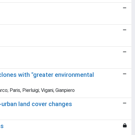
clones with "greater environmental
o; Paris, Pierluigi; Vigani, Gianpiero
i-urban land cover changes
es