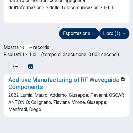
Istituto di Elettronica e di Ingegneria
dell'Informazione e delle Telecomunicazioni - IEIIT
Esportazione
Libro (1)
Mostra
records
Risultati 1 - 1 di 1 (tempo di esecuzione: 0.003 secondi).
Additive Manufacturing of RF Waveguide
Components
2022 Lumia, Mauro; Addamo, Giuseppe; Peverini, OSCAR
ANTONIO; Calignano, Flaviana; Virone, Giuseppe;
Manfredi, Diego