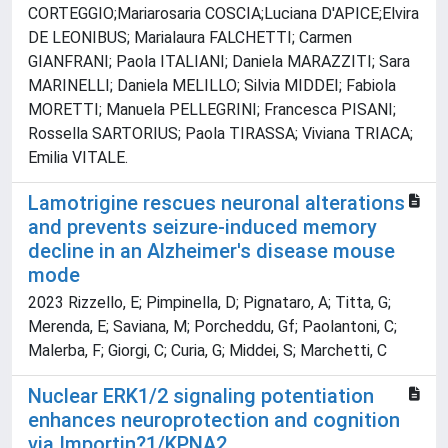
CORTEGGIO;Mariarosaria COSCIA;Luciana D'APICE;Elvira
DE LEONIBUS; Marialaura FALCHETTI; Carmen
GIANFRANI; Paola ITALIANI; Daniela MARAZZITI; Sara
MARINELLI; Daniela MELILLO; Silvia MIDDEI; Fabiola
MORETTI; Manuela PELLEGRINI; Francesca PISANI;
Rossella SARTORIUS; Paola TIRASSA; Viviana TRIACA;
Emilia VITALE.
Lamotrigine rescues neuronal alterations
and prevents seizure-induced memory
decline in an Alzheimer's disease mouse
mode
2023 Rizzello, E; Pimpinella, D; Pignataro, A; Titta, G;
Merenda, E; Saviana, M; Porcheddu, Gf; Paolantoni, C;
Malerba, F; Giorgi, C; Curia, G; Middei, S; Marchetti, C
Nuclear ERK1/2 signaling potentiation
enhances neuroprotection and cognition
via Importin?1/KPNA2.