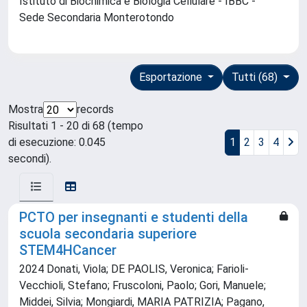
Istituto di Biochimica e Biologia Cellulare - IBBC -
Sede Secondaria Monterotondo
Esportazione
Tutti (68)
Mostra
records
Risultati 1 - 20 di 68 (tempo
di esecuzione: 0.045
1
2
3
4
secondi).
PCTO per insegnanti e studenti della
scuola secondaria superiore
STEM4HCancer
2024 Donati, Viola; DE PAOLIS, Veronica; Farioli-
Vecchioli, Stefano; Fruscoloni, Paolo; Gori, Manuele;
Middei, Silvia; Mongiardi, MARIA PATRIZIA; Pagano,