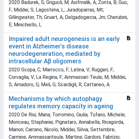
2020 Badurek, S; Griguoli, M; Asifmalik, A; Zonta, B; Guo,
F; Middei, S; Lagostena, L; Juradoparras, Mt;
Gillingwater, Th; Gruart, A; Delgadogarcia, Jm; Cherubini,
E; Minichiello, L
Impaired adult neurogenesis is an early
event in Alzheimer's disease
neurodegeneration, mediated by
intracellular Aβ oligomers
2020 Scopa, C; Marrocco, F; Latina, V; Ruggeri, F;
Corvaglia, V; La Regina, F; Ammassari-Teule, M; Middei,
S; Amadoro, G; Meli, G; Scardigli, R; Cattaneo, A.
Mechanisms by which autophagy
regulates memory capacity in ageing
2020 De Risi, Maria; Torromino, Giulia; Tufano, Michele;
Moriceau, Stephanie; Pignataro, Annabella; Rivagorda,
Manon; Carrano, Nicolo; Middei, Silvia; Settembre,
Carmine; Ammassariteule, Martine; Gardoni, Fabrizio;