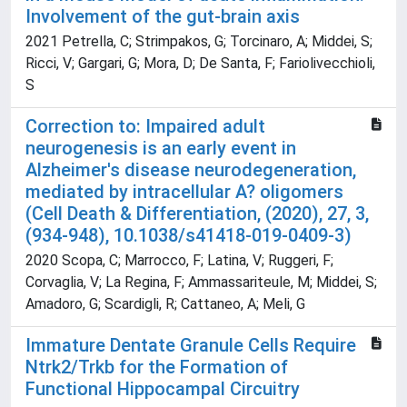
Involvement of the gut-brain axis
2021 Petrella, C; Strimpakos, G; Torcinaro, A; Middei, S;
Ricci, V; Gargari, G; Mora, D; De Santa, F; Fariolivecchioli,
S
Correction to: Impaired adult
neurogenesis is an early event in
Alzheimer's disease neurodegeneration,
mediated by intracellular A? oligomers
(Cell Death & Differentiation, (2020), 27, 3,
(934-948), 10.1038/s41418-019-0409-3)
2020 Scopa, C; Marrocco, F; Latina, V; Ruggeri, F;
Corvaglia, V; La Regina, F; Ammassariteule, M; Middei, S;
Amadoro, G; Scardigli, R; Cattaneo, A; Meli, G
Immature Dentate Granule Cells Require
Ntrk2/Trkb for the Formation of
Functional Hippocampal Circuitry