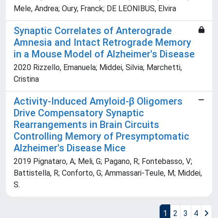
Mele, Andrea; Oury, Franck; DE LEONIBUS, Elvira
Synaptic Correlates of Anterograde
Amnesia and Intact Retrograde Memory
in a Mouse Model of Alzheimer's Disease
2020 Rizzello, Emanuela; Middei, Silvia; Marchetti,
Cristina
Activity-Induced Amyloid-β Oligomers
Drive Compensatory Synaptic
Rearrangements in Brain Circuits
Controlling Memory of Presymptomatic
Alzheimer's Disease Mice
2019 Pignataro, A; Meli, G; Pagano, R; Fontebasso, V;
Battistella, R; Conforto, G; Ammassari-Teule, M; Middei,
S.
1
2
3
4