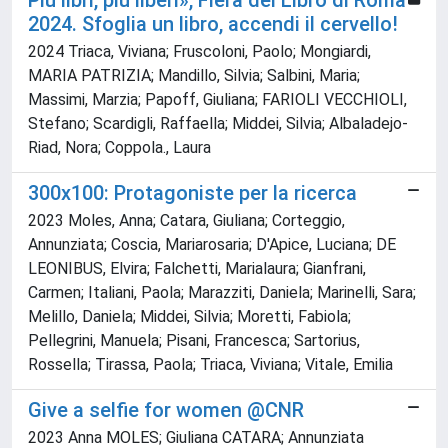
Più libri, più liberi», Fiera del Libro di Roma
2024. Sfoglia un libro, accendi il cervello!
2024 Triaca, Viviana; Fruscoloni, Paolo; Mongiardi,
MARIA PATRIZIA; Mandillo, Silvia; Salbini, Maria;
Massimi, Marzia; Papoff, Giuliana; FARIOLI VECCHIOLI,
Stefano; Scardigli, Raffaella; Middei, Silvia; Albaladejo-
Riad, Nora; Coppola., Laura
300x100: Protagoniste per la ricerca
2023 Moles, Anna; Catara, Giuliana; Corteggio,
Annunziata; Coscia, Mariarosaria; D'Apice, Luciana; DE
LEONIBUS, Elvira; Falchetti, Marialaura; Gianfrani,
Carmen; Italiani, Paola; Marazziti, Daniela; Marinelli, Sara;
Melillo, Daniela; Middei, Silvia; Moretti, Fabiola;
Pellegrini, Manuela; Pisani, Francesca; Sartorius,
Rossella; Tirassa, Paola; Triaca, Viviana; Vitale, Emilia
Give a selfie for women @CNR
2023 Anna MOLES; Giuliana CATARA; Annunziata