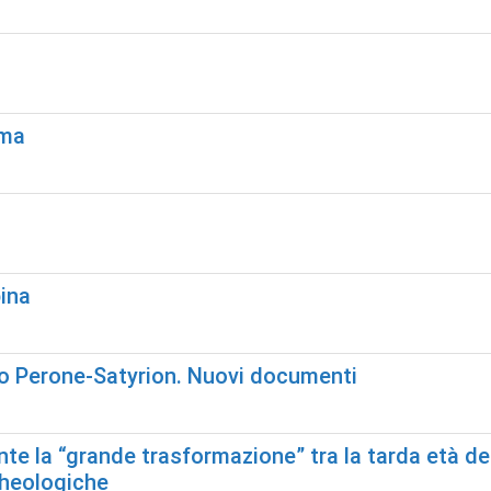
ima
bina
to Perone-Satyrion. Nuovi documenti
e la “grande trasformazione” tra la tarda età del b
cheologiche