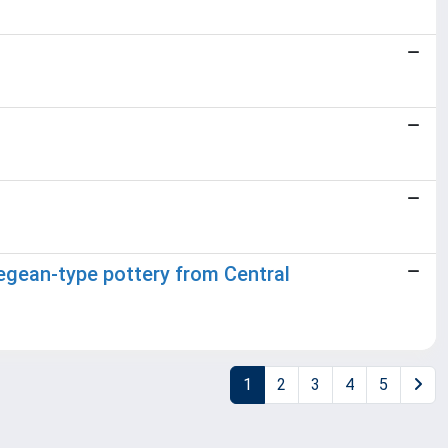
Aegean-type pottery from Central
1
2
3
4
5