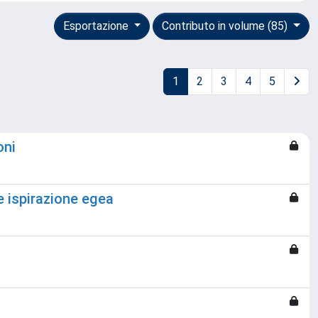
Esportazione
Contributo in volume (85)
1
2
3
4
5
oni
e ispirazione egea