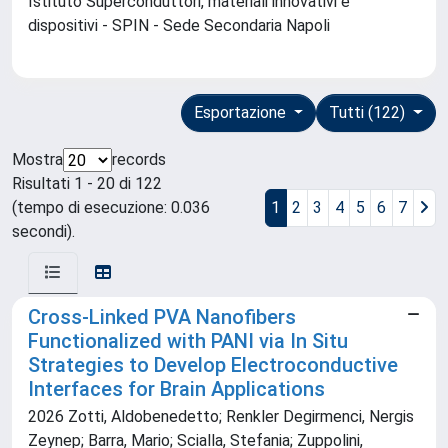
Istituto Superconduttori, materiali innovativi e
dispositivi - SPIN - Sede Secondaria Napoli
Esportazione
Tutti (122)
Mostra
records
Risultati 1 - 20 di 122
(tempo di esecuzione: 0.036
1
2
3
4
5
6
7
secondi).
Cross-Linked PVA Nanofibers
Functionalized with PANI via In Situ
Strategies to Develop Electroconductive
Interfaces for Brain Applications
2026 Zotti, Aldobenedetto; Renkler Degirmenci, Nergis
Zeynep; Barra, Mario; Scialla, Stefania; Zuppolini,